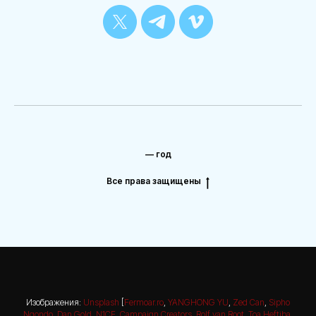
— год
Все права защищены
Изображения:
Unsplash
[
Fermoar.ro
,
YANGHONG YU
,
Zed Can
,
Sipho
Ngondo
,
Dan Gold
,
N1CE
,
Campaign Creators
,
Rolf van Root
,
Toa Heftiba
,