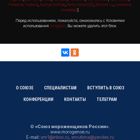
Florencia Viadana
,
Nastya Dulhiier
,
Roma Kaiuk🇺🇦
,
Richard Lu
,
Lawrence
Krowdeed
].
Перед использованием, пожалуйста, ознакомьтесь с Условиями
использования
Unsplash
. Вы можете удалить этот блок.
О СОЮЗЕ
СПЕЦИАЛИСТАМ
ВСТУПИТЬ В СОЮЗ
КОНФЕРЕНЦИИ
КОНТАКТЫ
ТЕЛЕГРАМ
©
«Союз мороженщиков России»
.
www.morogenoe.ru
E-mail:
smr1@inbox.ru
,
smrutkina@yandex.ru